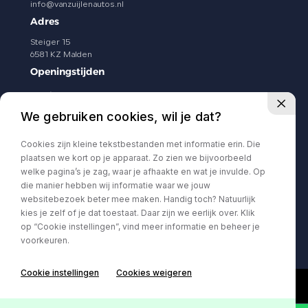
info@vanzuijlenautos.nl
Adres
Steiger 15
6581 KZ Malden
Openingstijden
Ma t/m Vr
08.30 - 17.30
Zaterdag
09.00 - 13.00
We gebruiken cookies, wil je dat?
Zondag
Gesloten
Cookies zijn kleine tekstbestanden met informatie erin. Die
Volg ons
plaatsen we kort op je apparaat. Zo zien we bijvoorbeeld
welke pagina’s je zag, waar je afhaakte en wat je invulde. Op
die manier hebben wij informatie waar we jouw
websitebezoek beter mee maken. Handig toch? Natuurlijk
kies je zelf of je dat toestaat. Daar zijn we eerlijk over. Klik
op “Cookie instellingen”, vind meer informatie en beheer je
voorkeuren.
Cookie instellingen
Cookies weigeren