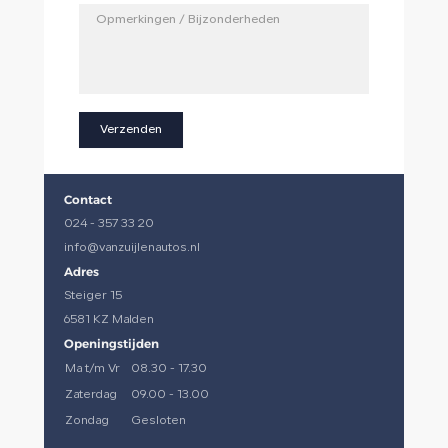
Verzenden
Contact
024 - 357 33 20
info@vanzuijlenautos.nl
Adres
Steiger 15
6581 KZ Malden
Openingstijden
Ma t/m Vr
08.30 - 17.30
Zaterdag
09.00 - 13.00
Zondag
Gesloten