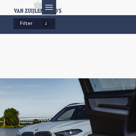
Filter
2
HOME
AANBOD
DIENSTEN
AFTERSALES
OVER ONS
CONTACT