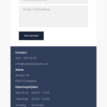
Verzenden
Contact
024 - 357 33 20
info@vanzuijlenautos.nl
Adres
Steiger 15
6581 KZ Malden
Openingstijden
Ma t/m Vr
08.30 - 17.30
Zaterdag
09.00 - 13.00
Zondag
Gesloten