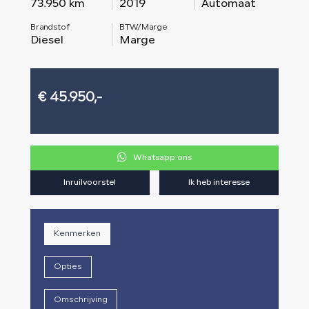
73.950 km
2019
Automaat
Brandstof
BTW/Marge
Diesel
Marge
€ 45.950,-
Whatsapp ons
Inruilvoorstel
Ik heb interesse
Kenmerken
Opties
Omschrijving