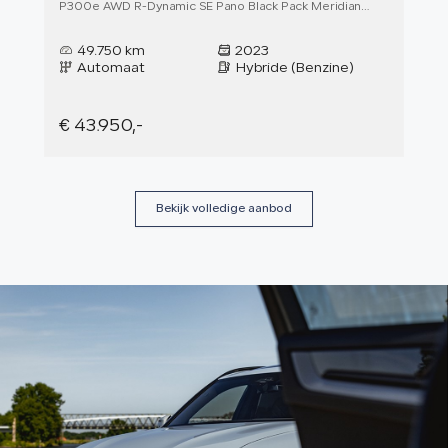
Evoque
P300e AWD R-Dynamic SE Pano Black Pack Meridian
T8 R
Memory Keyless 20''
Trek
49.750 km
2023
4
Automaat
Hybride (Benzine)
A
€ 43.950,-
€ 4
Bekijk volledige aanbod