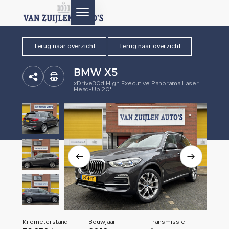
Terug naar overzicht
Terug naar overzicht
HOME
BMW X5
AANBOD
xDrive30d High Executive Panorama Laser
Head-Up 20''
DIENSTEN
AFTERSALES
OVER ONS
CONTACT
Kilometerstand
Bouwjaar
Transmissie