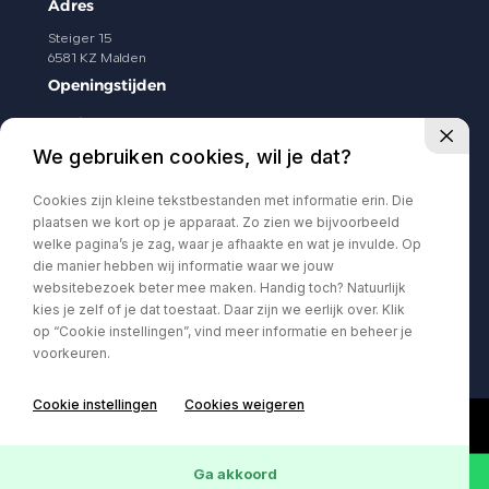
Adres
Steiger 15
6581 KZ Malden
Openingstijden
Ma t/m Vr
08.30 - 17.30
We gebruiken cookies, wil je dat?
Zaterdag
09.00 - 13.00
Zondag
Gesloten
Cookies zijn kleine tekstbestanden met informatie erin. Die
Volg ons
plaatsen we kort op je apparaat. Zo zien we bijvoorbeeld
welke pagina’s je zag, waar je afhaakte en wat je invulde. Op
die manier hebben wij informatie waar we jouw
websitebezoek beter mee maken. Handig toch? Natuurlijk
kies je zelf of je dat toestaat. Daar zijn we eerlijk over. Klik
op “Cookie instellingen”, vind meer informatie en beheer je
voorkeuren.
Cookie instellingen
Cookies weigeren
Ga akkoord