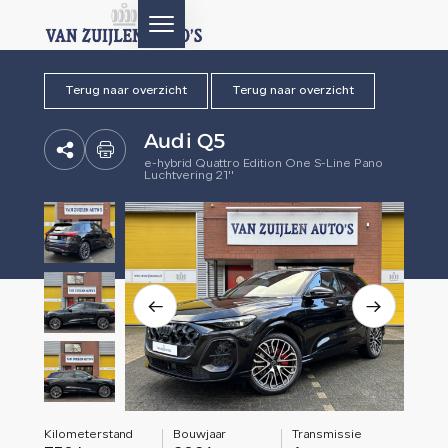
Terug naar overzicht
Terug naar overzicht
HOME
Audi Q5
AANBOD
e-hybrid Quattro Edition One S-Line Pano
Luchtvering 21''
DIENSTEN
AFTERSALES
OVER ONS
CONTACT
Kilometerstand
Bouwjaar
Transmissie