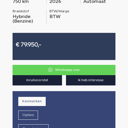
750 km
2026
Automaat
Brandstof
BTW/Marge
Hybride
BTW
(Benzine)
€ 79.950,-
Whatsapp ons
Inruilvoorstel
Ik heb interesse
Kenmerken
Opties