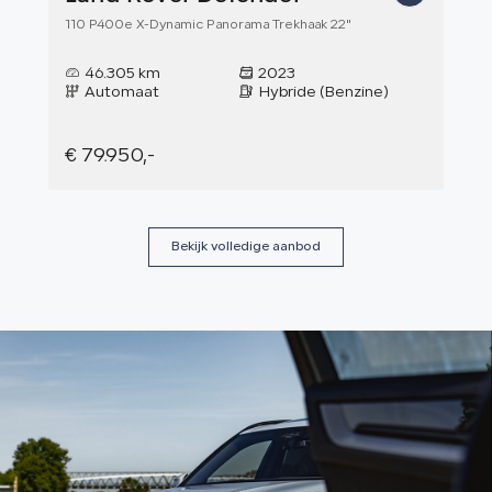
110 P400e X-Dynamic Panorama Trekhaak 22"
Ultr
46.305 km
2023
2
Automaat
Hybride (Benzine)
A
€ 79.950,-
€ 7
Bekijk volledige aanbod