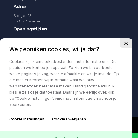
Adres
Steiger 15
6581 KZ Malden
Openingstijden
Ma t/m Vr
08.30 - 17.30
We gebruiken cookies, wil je dat?
Zaterdag
09.00 - 13.00
Zondag
Gesloten
Cookies zijn kleine tekstbestanden met informatie erin. Die
Volg ons
plaatsen we kort op je apparaat. Zo zien we bijvoorbeeld
welke pagina’s je zag, waar je afhaakte en wat je invulde. Op
die manier hebben wij informatie waar we jouw
websitebezoek beter mee maken. Handig toch? Natuurlijk
kies je zelf of je dat toestaat. Daar zijn we eerlijk over. Klik
op “Cookie instellingen”, vind meer informatie en beheer je
voorkeuren.
Cookie instellingen
Cookies weigeren