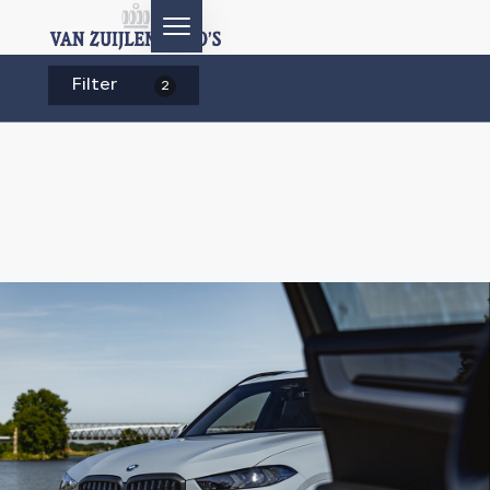
Filter
2
HOME
AANBOD
DIENSTEN
AFTERSALES
OVER ONS
CONTACT