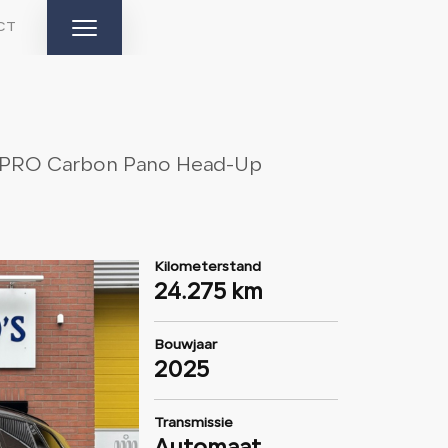
CT
HOME
 PRO Carbon Pano Head-Up
AANBOD
DIENSTEN
Kilometerstand
AFTERSALES
24.275 km
OVER ONS
Bouwjaar
2025
VERKOCHT
Transmissie
CONTACT