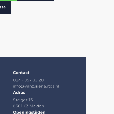
sse
Contact
024 - 357 33 20
info@vanzuijlenautos.nl
Adres
Steiger 15
6581 KZ Malden
Openingstijden