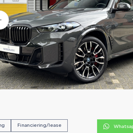
ng
Financiering/lease
Whatsap