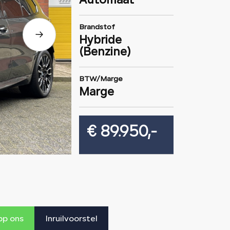
Automaat
Brandstof
Hybride
(Benzine)
BTW/Marge
Marge
€ 89.950,-
p ons
Inruilvoorstel