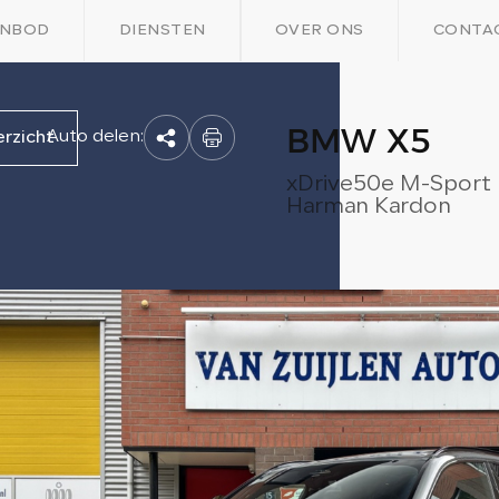
NBOD
DIENSTEN
OVER ONS
CONTA
BMW X5
Auto delen:
erzicht
xDrive50e M-Sport
Harman Kardon