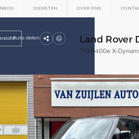
NBOD
DIENSTEN
OVER ONS
CONTA
Land Rover 
Auto delen:
erzicht
110 P400e X-Dynami