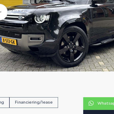
ng
Financiering/lease
Whatsap