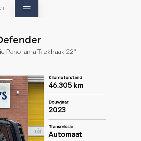
CT
HOME
Defender
c Panorama Trekhaak 22"
AANBOD
DIENSTEN
Kilometerstand
46.305 km
AFTERSALES
OVER ONS
Bouwjaar
2023
VERKOCHT
Transmissie
Automaat
CONTACT