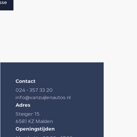
sse
Contact
024 - 357 33 20
info@vanzuijlenautos.nl
Adres
Steiger 15
6581 KZ Malden
Openingstijden