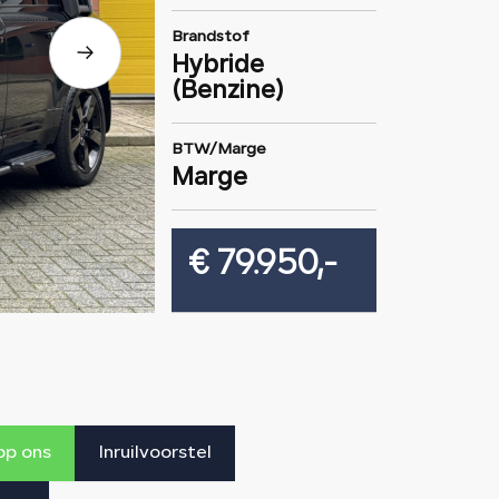
Brandstof
Hybride
(Benzine)
BTW/Marge
Marge
€ 79.950,-
p ons
Inruilvoorstel