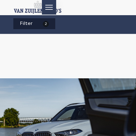
Filter
2
HOME
AANBOD
DIENSTEN
AFTERSALES
OVER ONS
CONTACT