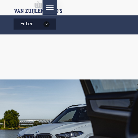
Filter
2
HOME
AANBOD
DIENSTEN
AFTERSALES
OVER ONS
CONTACT